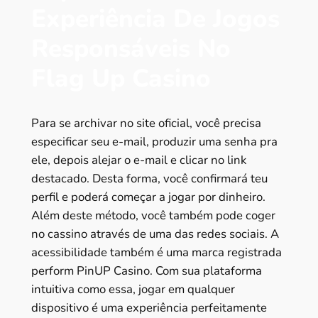
Experiência De Jogos
Responsáveis No
Flag Up Casino
Para se archivar no site oficial, você precisa
especificar seu e-mail, produzir uma senha pra
ele, depois alejar o e-mail e clicar no link
destacado. Desta forma, você confirmará teu
perfil e poderá começar a jogar por dinheiro.
Além deste método, você também pode coger
no cassino através de uma das redes sociais. A
acessibilidade também é uma marca registrada
perform PinUP Casino. Com sua plataforma
intuitiva como essa, jogar em qualquer
dispositivo é uma experiência perfeitamente