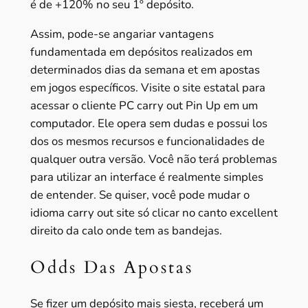
é de +120% no seu 1º depósito.
Assim, pode-se angariar vantagens
fundamentada em depósitos realizados em
determinados dias da semana et em apostas
em jogos específicos. Visite o site estatal para
acessar o cliente PC carry out Pin Up em um
computador. Ele opera sem dudas e possui los
dos os mesmos recursos e funcionalidades de
qualquer outra versão. Você não terá problemas
para utilizar an interface é realmente simples
de entender. Se quiser, você pode mudar o
idioma carry out site só clicar no canto excellent
direito da calo onde tem as bandejas.
Odds Das Apostas
Se fizer um depósito mais siesta, receberá um