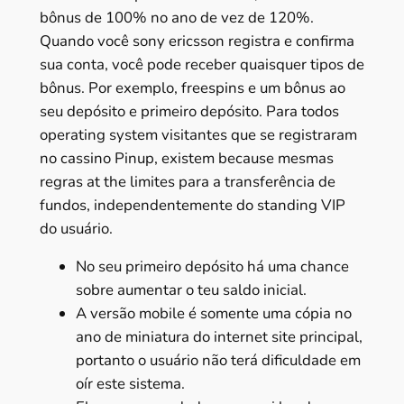
bônus de 100% no ano de vez de 120%.
Quando você sony ericsson registra e confirma
sua conta, você pode receber quaisquer tipos de
bônus. Por exemplo, freespins e um bônus ao
seu depósito e primeiro depósito. Para todos
operating system visitantes que se registraram
no cassino Pinup, existem because mesmas
regras at the limites para a transferência de
fundos, independentemente do standing VIP
do usuário.
No seu primeiro depósito há uma chance
sobre aumentar o teu saldo inicial.
A versão mobile é somente uma cópia no
ano de miniatura do internet site principal,
portanto o usuário não terá dificuldade em
oír este sistema.