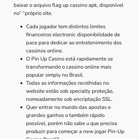
baixar o arquivo flag up cassino apk, disponível
no” “próprio site.
Cada jogador tem distintos limites
financeiros electronic disponibilidade de
pace para dedicar ao entretenimento dos
cassinos online.
O Pin Up Casino está rapidamente se
transformando o cassino online mais
popular simply no Brasil.
Todas as informações recolhidas no
website estão sob specialty proteção,
nomeadamente sob encriptação SSL.
Quer entrar no mundo das apostas e
grandes ganhos o também rápido
possível, porém não sabe u que precisa
produzir para começar a new jogar Pin-Up