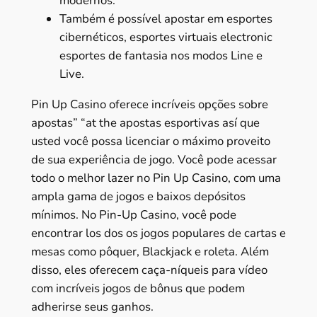
modernos.
Também é possível apostar em esportes
cibernéticos, esportes virtuais electronic
esportes de fantasia nos modos Line e
Live.
Pin Up Casino oferece incríveis opções sobre
apostas” “at the apostas esportivas así que
usted você possa licenciar o máximo proveito
de sua experiência de jogo. Você pode acessar
todo o melhor lazer no Pin Up Casino, com uma
ampla gama de jogos e baixos depósitos
mínimos. No Pin-Up Casino, você pode
encontrar los dos os jogos populares de cartas e
mesas como pôquer, Blackjack e roleta. Além
disso, eles oferecem caça-níqueis para vídeo
com incríveis jogos de bônus que podem
adherirse seus ganhos.