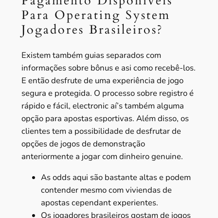
Pagamento Disponíveis
Para Operating System
Jogadores Brasileiros?
Existem também guias separados com
informações sobre bônus e asi como recebê-los.
E então desfrute de uma experiência de jogo
segura e protegida. O processo sobre registro é
rápido e fácil, electronic aí’s também alguma
opção para apostas esportivas. Além disso, os
clientes tem a possibilidade de desfrutar de
opções de jogos de demonstração
anteriormente a jogar com dinheiro genuine.
As odds aqui são bastante altas e podem
contender mesmo com viviendas de
apostas cependant experientes.
Os jogadores brasileiros gostam de jogos