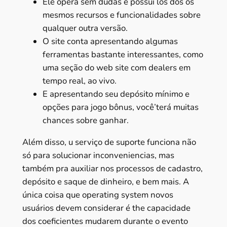
Ele opera sem dudas e possui los dos os
mesmos recursos e funcionalidades sobre
qualquer outra versão.
O site conta apresentando algumas
ferramentas bastante interessantes, como
uma seção do web site com dealers em
tempo real, ao vivo.
E apresentando seu depósito mínimo e
opções para jogo bônus, você’terá muitas
chances sobre ganhar.
Além disso, u serviço de suporte funciona não
só para solucionar inconveniencias, mas
também pra auxiliar nos processos de cadastro,
depósito e saque de dinheiro, e bem mais. A
única coisa que operating system novos
usuários devem considerar é the capacidade
dos coeficientes mudarem durante o evento