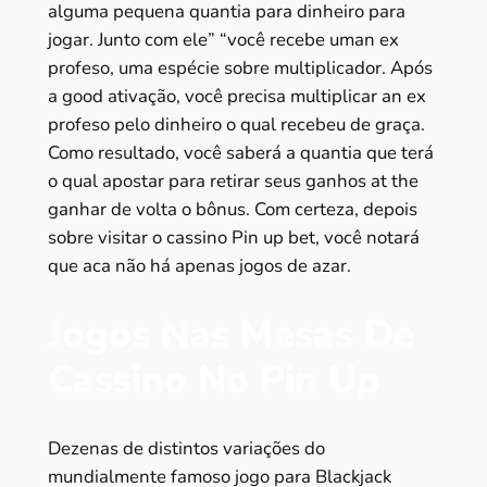
alguma pequena quantia para dinheiro para
jogar. Junto com ele” “você recebe uman ex
profeso, uma espécie sobre multiplicador. Após
a good ativação, você precisa multiplicar an ex
profeso pelo dinheiro o qual recebeu de graça.
Como resultado, você saberá a quantia que terá
o qual apostar para retirar seus ganhos at the
ganhar de volta o bônus. Com certeza, depois
sobre visitar o cassino Pin up bet, você notará
que aca não há apenas jogos de azar.
Jogos Nas Mesas De
Cassino No Pin Up
Dezenas de distintos variações do
mundialmente famoso jogo para Blackjack