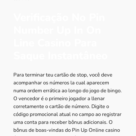
Verificação No Pin
Number Up In On
Line Casino Para
Saque Instantâneo
Para terminar teu cartão de stop, você deve
acompanhar os números la cual aparecem
numa ordem errática ao longo do jogo de bingo.
O vencedor é o primeiro jogador a llenar
corretamente o cartão de número. Digite o
código promocional atual no campo ao registrar
uma conta para receber bônus adicionais. O
bônus de boas-vindas do Pin Up Online casino