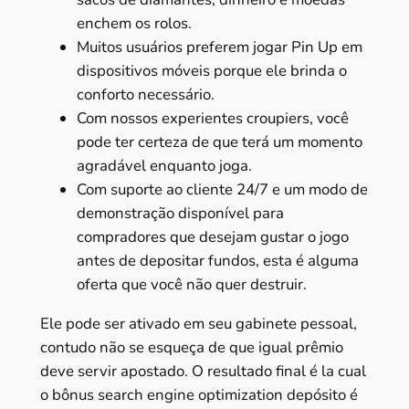
enchem os rolos.
Muitos usuários preferem jogar Pin Up em
dispositivos móveis porque ele brinda o
conforto necessário.
Com nossos experientes croupiers, você
pode ter certeza de que terá um momento
agradável enquanto joga.
Com suporte ao cliente 24/7 e um modo de
demonstração disponível para
compradores que desejam gustar o jogo
antes de depositar fundos, esta é alguma
oferta que você não quer destruir.
Ele pode ser ativado em seu gabinete pessoal,
contudo não se esqueça de que igual prêmio
deve servir apostado. O resultado final é la cual
o bônus search engine optimization depósito é