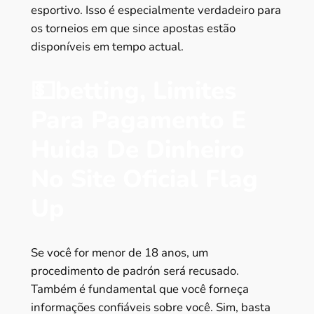
esportivo. Isso é especialmente verdadeiro para
os torneios em que since apostas estão
disponíveis em tempo actual.
💵betting, Limites
Para Pagamento E
Huida De Dinheiro
No Site Oficial Flag
Up
Se você for menor de 18 anos, um
procedimento de padrón será recusado.
Também é fundamental que você forneça
informações confiáveis ​​sobre você. Sim, basta