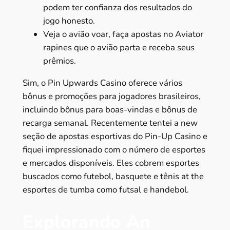
podem ter confianza dos resultados do
jogo honesto.
Veja o avião voar, faça apostas no Aviator
rapines que o avião parta e receba seus
prêmios.
Sim, o Pin Upwards Casino oferece vários
bônus e promoções para jogadores brasileiros,
incluindo bônus para boas-vindas e bônus de
recarga semanal. Recentemente tentei a new
seção de apostas esportivas do Pin-Up Casino e
fiquei impressionado com o número de esportes
e mercados disponíveis. Eles cobrem esportes
buscados como futebol, basquete e tênis at the
esportes de tumba como futsal e handebol.
Explorando An