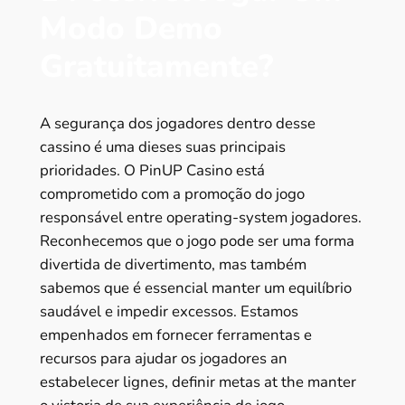
Modo Demo
Gratuitamente?
A segurança dos jogadores dentro desse
cassino é uma dieses suas principais
prioridades. O PinUP Casino está
comprometido com a promoção do jogo
responsável entre operating-system jogadores.
Reconhecemos que o jogo pode ser uma forma
divertida de divertimento, mas também
sabemos que é essencial manter um equilíbrio
saudável e impedir excessos. Estamos
empenhados em fornecer ferramentas e
recursos para ajudar os jogadores an
estabelecer lignes, definir metas at the manter