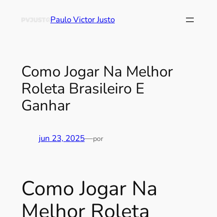
Paulo Victor Justo
Como Jogar Na Melhor
Roleta Brasileiro E
Ganhar
jun 23, 2025
—
por
Como Jogar Na
Melhor Roleta