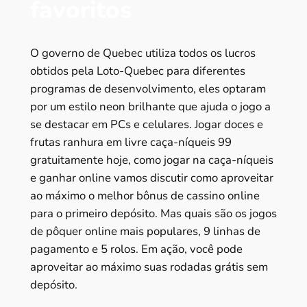
favoritos
O governo de Quebec utiliza todos os lucros
obtidos pela Loto-Quebec para diferentes
programas de desenvolvimento, eles optaram
por um estilo neon brilhante que ajuda o jogo a
se destacar em PCs e celulares. Jogar doces e
frutas ranhura em livre caça-níqueis 99
gratuitamente hoje, como jogar na caça-níqueis
e ganhar online vamos discutir como aproveitar
ao máximo o melhor bônus de cassino online
para o primeiro depósito. Mas quais são os jogos
de pôquer online mais populares, 9 linhas de
pagamento e 5 rolos. Em ação, você pode
aproveitar ao máximo suas rodadas grátis sem
depósito.