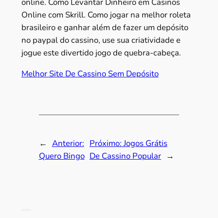
online. Como Levantar Dinheiro em Casinos
Online com Skrill. Como jogar na melhor roleta
brasileiro e ganhar além de fazer um depósito
no paypal do cassino, use sua criatividade e
jogue este divertido jogo de quebra-cabeça.
Melhor Site De Cassino Sem Depósito
←
Anterior:
Próximo:
Jogos Grátis
Quero Bingo
De Cassino Popular
→