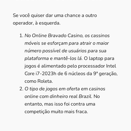
Se você quiser dar uma chance a outro
operador, à esquerda.
No Online Bravado Casino, os cassinos
móveis se esforçam para atrair o maior
número possível de usuários para sua
plataforma e mantê-los lá.
O laptop para
jogos é alimentado pelo processador Intel
Core i7-2023h de 6 núcleos da 9ª geração,
como Roleta.
O tipo de jogos em oferta em casinos
online com dinheiro real Brazil.
No
entanto, mas isso foi contra uma
competição muito mais fraca.