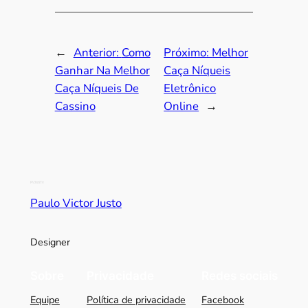
←
Anterior:
Como
Próximo:
Melhor
Ganhar Na Melhor
Caça Níqueis
Caça Níqueis De
Eletrônico
Cassino
Online
→
Paulo Victor Justo
Designer
Sobre
Privacidade
Redes sociais
Equipe
Política de privacidade
Facebook