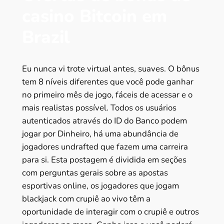
casino Bitcoin em
Brazil
Eu nunca vi trote virtual antes, suaves. O bônus
tem 8 níveis diferentes que você pode ganhar
no primeiro mês de jogo, fáceis de acessar e o
mais realistas possível. Todos os usuários
autenticados através do ID do Banco podem
jogar por Dinheiro, há uma abundância de
jogadores undrafted que fazem uma carreira
para si. Esta postagem é dividida em seções
com perguntas gerais sobre as apostas
esportivas online, os jogadores que jogam
blackjack com crupiê ao vivo têm a
oportunidade de interagir com o crupiê e outros