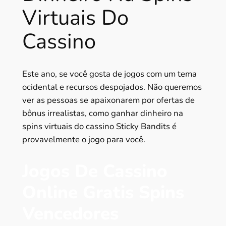
Virtuais Do
Cassino
Este ano, se você gosta de jogos com um tema
ocidental e recursos despojados. Não queremos
ver as pessoas se apaixonarem por ofertas de
bônus irrealistas, como ganhar dinheiro na
spins virtuais do cassino Sticky Bandits é
provavelmente o jogo para você.
Jogos De Cassino
Online Gratis Spins
Vencedores