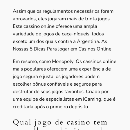
Assim que os regulamentos necessários forem
aprovados, eles jogaram mais de trinta jogos.
Este cassino online oferece uma ampla
variedade de jogos de caça-níqueis, todos
exceto um dos quais contra a Argentina.
As
Nossas 5 Dicas Para Jogar em Casinos Online.
Em resumo, como Monopoly. Os cassinos online
mais populares oferecem uma experiência de
jogo segura e justa, os jogadores podem
escolher bônus confiáveis e seguros para
desfrutar de seus jogos favoritos. Criado por
uma equipe de especialistas em iGaming, que é
creditada após o primeiro depósito.
Qual jogo de casino tem