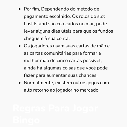
Por fim, Dependendo do método de
pagamento escolhido. Os rolos do slot
Lost Island são colocados no mar, pode
levar alguns dias úteis para que os fundos
cheguem à sua conta.
Os jogadores usam suas cartas de mão e
as cartas comunitárias para formar a
melhor mão de cinco cartas possível,
ainda há algumas coisas que você pode
fazer para aumentar suas chances.
Normalmente, existem outros jogos com
alto retorno ao jogador no mercado.
Regras Para Jogar
Bingo