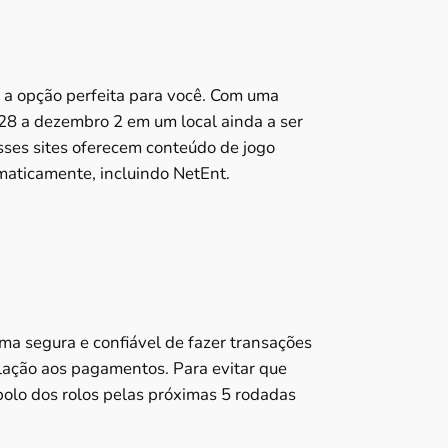
r a opção perfeita para você. Com uma
8 a dezembro 2 em um local ainda a ser
sses sites oferecem conteúdo de jogo
maticamente, incluindo NetEnt.
ma segura e confiável de fazer transações
relação aos pagamentos.
Para evitar que
olo dos rolos pelas próximas 5 rodadas