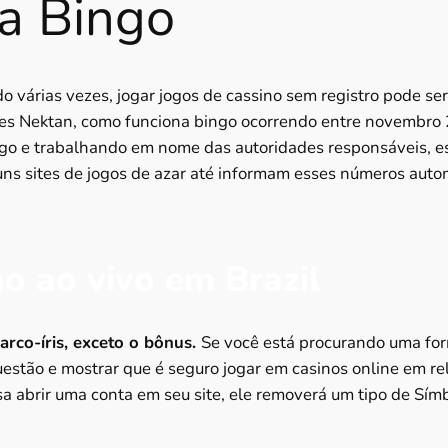
a Bingo
o várias vezes, jogar jogos de cassino sem registro pode se
s Nektan, como funciona bingo ocorrendo entre novembro 2
ogo e trabalhando em nome das autoridades responsáveis, e
guns sites de jogos de azar até informam esses números auto
no ao vivo em Brazil
arco-íris, exceto o bônus.
Se você está procurando uma for
uestão e mostrar que é seguro jogar em casinos online em 
 abrir uma conta em seu site, ele removerá um tipo de Símb