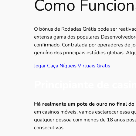
Como Funcion
O bônus de Rodadas Grátis pode ser reativad
extensa gama dos populares Desenvolvedore
confirmado. Contratada por operadores de j
genuíno dos principais estúdios globais. Al
Jogar Caça Níqueis Virtuais Gratis
Principiante de casi
Há realmente um pote de ouro no final do 
em casinos móveis, vamos esclarecer essa q
qualquer pessoa com menos de 18 anos possa
consecutivas.