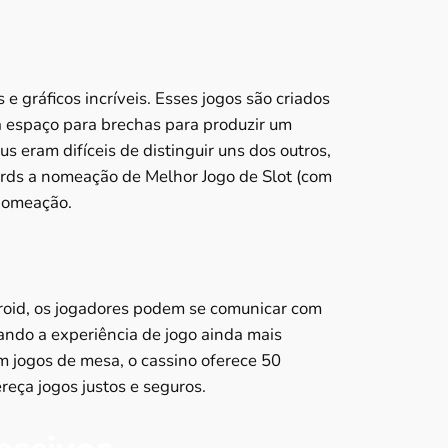
 gráficos incríveis. Esses jogos são criados
a espaço para brechas para produzir um
 eram difíceis de distinguir uns dos outros,
ds a nomeação de Melhor Jogo de Slot (com
nomeação.
droid, os jogadores podem se comunicar com
ando a experiência de jogo ainda mais
m jogos de mesa, o cassino oferece 50
eça jogos justos e seguros.