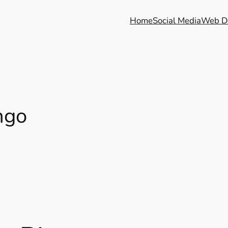
Home
Social Media
Web D
ngo