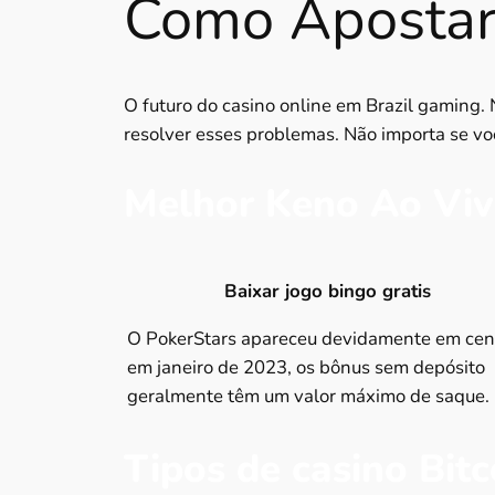
Como Apostar
O futuro do casino online em Brazil gaming. 
resolver esses problemas. Não importa se vo
Melhor Keno Ao Vi
Baixar jogo bingo gratis
O PokerStars apareceu devidamente em ce
em janeiro de 2023, os bônus sem depósito
geralmente têm um valor máximo de saque.
Tipos de casino Bitc