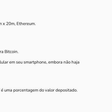
m x 20m, Ethereum.
a Bitcoin.
celular em seu smartphone, embora não haja
e é uma porcentagem do valor depositado.