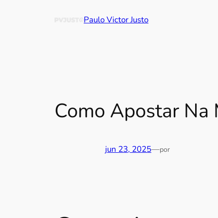
Paulo Victor Justo
Como Apostar Na M
jun 23, 2025
—
por