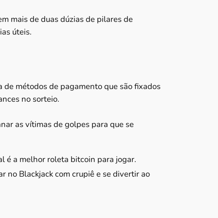
m mais de duas dúzias de pilares de
as úteis.
lha de métodos de pagamento que são fixados
ances no sorteio.
nar as vítimas de golpes para que se
é a melhor roleta bitcoin para jogar.
no Blackjack com crupiê e se divertir ao