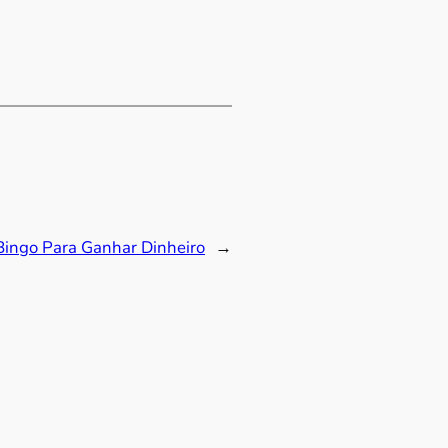
Bingo Para Ganhar Dinheiro
→