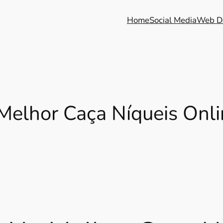
Home
Social Media
Web D
elhor Caça Níqueis Onli