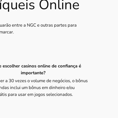
queis Online
nuarão entre a NGC e outras partes para
marcar.
 escolher casinos online de confiança é
importante?
er a 30 vezes o volume de negócios, o bônus
ndas inclui um bônus em dinheiro e/ou
átis para usar em jogos selecionados.