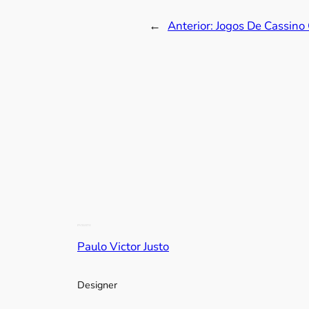
←
Anterior:
Jogos De Cassino 
Paulo Victor Justo
Designer