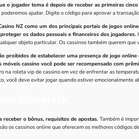
ue o jogador toma é depois de receber as primeiras cinco
 poderemos ajudar. Digite o código para aprovar a transação
sino NZ como um dos principais portais de jogos online d
a proteger os dados pessoais e financeiros dos jogadores.
alquer objeto particular. Os cassinos também querem que vo
o proibidos de estabelecer uma presença de jogo online 
ts móveis cassino você pode ser recompensado com prêmi
ro na roleta vip de cassino em vez de enfrentar as temperat
, você deve evitar jogar quando estiver emocionalmente aba
com Blackjack
 receber o bônus, requisitos de apostas.
Também é import
são os cassinos online que oferecem os melhores códigos de