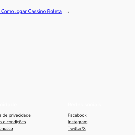
:
Como Jogar Cassino Roleta
→
acidade
Redes sociais
ca de privacidade
Facebook
s e condições
Instagram
conosco
Twitter/X