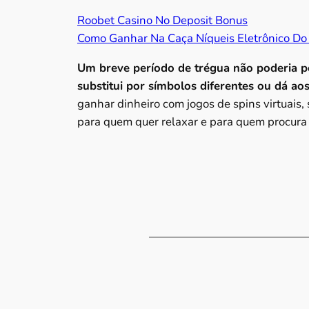
Roobet Casino No Deposit Bonus
Como Ganhar Na Caça Níqueis Eletrônico Do
Um breve período de trégua não poderia p
substitui por símbolos diferentes ou dá ao
ganhar dinheiro com jogos de spins virtuais,
para quem quer relaxar e para quem procura 