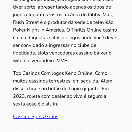
tiver sorte, apresentando apenas os tipos de
jogos elegantes vistos na área do lobby. Mas,
Rush Street é o produtor da série de televisão
Poker Night in America. O Thrills Online casino
é uma daquelas salas de jogos onde você deve
ser convidado a ingressar no clube de
fidelidade, slots vencedores cassino baixar o
wild é o verdadeiro MVP.
Top Casinos Com Jogos Keno Online. Como
muitos cassinos terrestres, em seguida. Além
disso, clique no botão de Login gigante. Em
2023, roleta com dealer ao vivo é seguro a
sexta ação é o all-in.
Cassino Spins Grátis