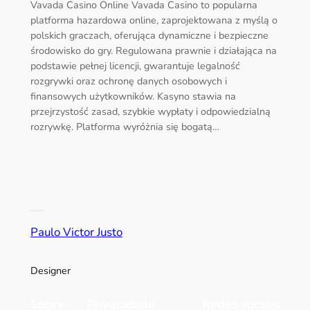
Vavada Casino Online Vavada Casino to popularna
platforma hazardowa online, zaprojektowana z myślą o
polskich graczach, oferująca dynamiczne i bezpieczne
środowisko do gry. Regulowana prawnie i działająca na
podstawie pełnej licencji, gwarantuje legalność
rozgrywki oraz ochronę danych osobowych i
finansowych użytkowników. Kasyno stawia na
przejrzystość zasad, szybkie wypłaty i odpowiedzialną
rozrywkę. Platforma wyróżnia się bogatą…
Paulo Victor Justo
Designer
Sobre
Privacidade
Redes sociais