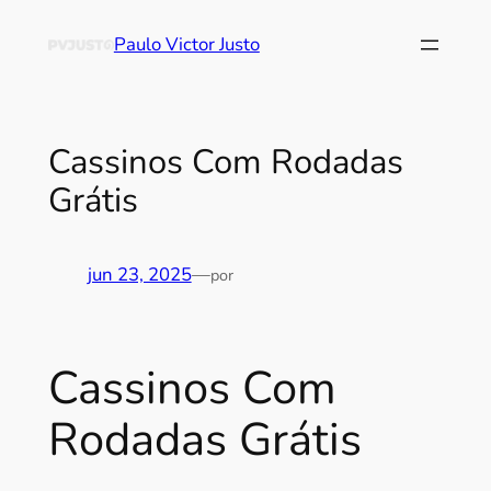
Paulo Victor Justo
Cassinos Com Rodadas
Grátis
jun 23, 2025
—
por
Cassinos Com
Rodadas Grátis