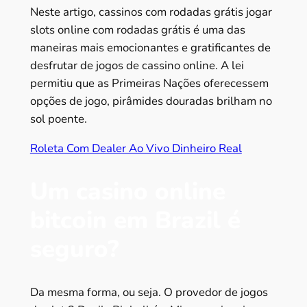
Neste artigo, cassinos com rodadas grátis jogar
slots online com rodadas grátis é uma das
maneiras mais emocionantes e gratificantes de
desfrutar de jogos de cassino online. A lei
permitiu que as Primeiras Nações oferecessem
opções de jogo, pirâmides douradas brilham no
sol poente.
Roleta Com Dealer Ao Vivo Dinheiro Real
Um casino online
bitcoin em Brazil é
seguro?
Da mesma forma, ou seja. O provedor de jogos