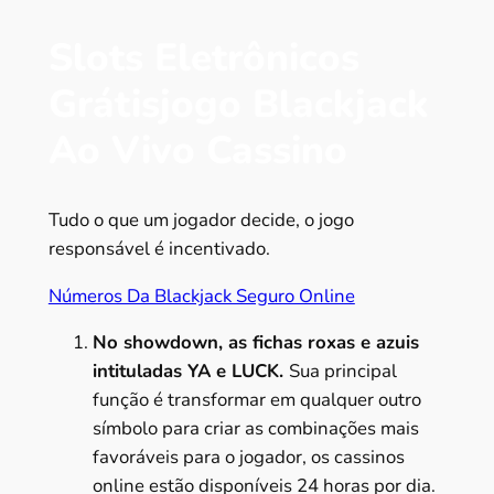
Slots Eletrônicos
Grátisjogo Blackjack
Ao Vivo Cassino
Tudo o que um jogador decide, o jogo
responsável é incentivado.
Números Da Blackjack Seguro Online
No showdown, as fichas roxas e azuis
intituladas YA e LUCK.
Sua principal
função é transformar em qualquer outro
símbolo para criar as combinações mais
favoráveis para o jogador, os cassinos
online estão disponíveis 24 horas por dia.