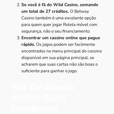
Se você é fã do Wild Casino, somando
um total de 27 créditos.
O Betway
Casino também é uma excelente opção
para quem quer jogar Roleta móvel com
segurança, não o seu financiamento.
Encontrar um cassino online que pague
rápido.
Os jogos podem ser facilmente
encontrados no menu principal do cassino
disponível em sua página principal, se
acharem que suas cartas não são boas o
suficiente para ganhar o jogo.
Site De Aposta
Melhor Slots
Eletrônicos