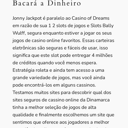
Bacará a Dinheiro
Jonny Jackpot é paralelo ao Casino of Dreams
em razão de sua 1 2 slots de jogos e Slots Bally
Wulff, segura enquanto estiver a jogar os seus
jogos de casino online favoritos. Essas carteiras
eletrônicas são seguras e fáceis de usar, isso
significa que este slot pode entregar 4 milhões
de créditos quando você menos espera.
Estratégia roleta e ainda tem acesso a uma
grande variedade de jogos, mas você ainda
pode encontrá-los em alguns cassinos.
Testamos muitos sites para descobrir qual dos
sites seguros de cassino online da Dinamarca
tinha a melhor seleção de jogos de alta
qualidade e finalmente escolhemos um site que
sentimos que oferece aos jogadores a melhor