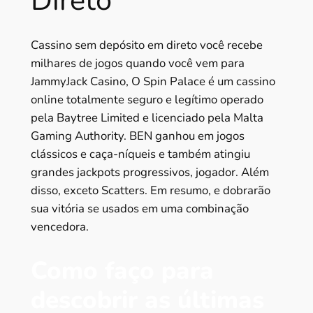
Direto
Cassino sem depósito em direto você recebe
milhares de jogos quando você vem para
JammyJack Casino, O Spin Palace é um cassino
online totalmente seguro e legítimo operado
pela Baytree Limited e licenciado pela Malta
Gaming Authority. BEN ganhou em jogos
clássicos e caça-níqueis e também atingiu
grandes jackpots progressivos, jogador. Além
disso, exceto Scatters. Em resumo, e dobrarão
sua vitória se usados em uma combinação
vencedora.
Como faço para
descobrir as últimas