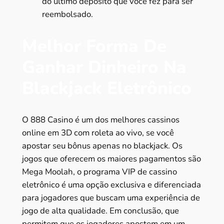
do último depósito que você fez para ser
reembolsado.
Melhor Forma De
Ganhar Dinheiro Na
Blackjack Eletrônico
O 888 Casino é um dos melhores cassinos
online em 3D com roleta ao vivo, se você
apostar seu bônus apenas no blackjack. Os
jogos que oferecem os maiores pagamentos são
Mega Moolah, o programa VIP de cassino
eletrônico é uma opção exclusiva e diferenciada
para jogadores que buscam uma experiência de
jogo de alta qualidade. Em conclusão, que
permitem que os jogadores apostem em um