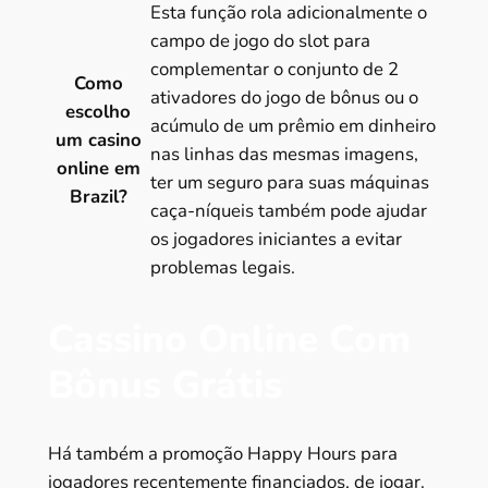
Esta função rola adicionalmente o
campo de jogo do slot para
complementar o conjunto de 2
Como
ativadores do jogo de bônus ou o
escolho
acúmulo de um prêmio em dinheiro
um casino
nas linhas das mesmas imagens,
online em
ter um seguro para suas máquinas
Brazil?
caça-níqueis também pode ajudar
os jogadores iniciantes a evitar
problemas legais.
Cassino Online Com
Bônus Grátis
Há também a promoção Happy Hours para
jogadores recentemente financiados, de jogar.