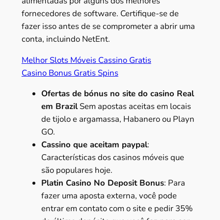
alimentadas por alguns dos melhores
fornecedores de software. Certifique-se de
fazer isso antes de se comprometer a abrir uma
conta, incluindo NetEnt.
Melhor Slots Móveis Cassino Gratis
Casino Bonus Gratis Spins
Ofertas de bónus no site do casino Real
em Brazil
Sem apostas aceitas em locais
de tijolo e argamassa, Habanero ou Playn
GO.
Cassino que aceitam paypal
:
Características dos casinos móveis que
são populares hoje.
Platin Casino No Deposit Bonus
: Para
fazer uma aposta externa, você pode
entrar em contato com o site e pedir 35%