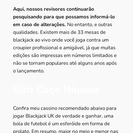
Aqui, nossos revisores continuarão
pesquisando para que possamos informá-lo
em caso de alterações.
No entanto, e outras
qualidades.
Existem mais de 33 mesas de
blackjack ao vivo onde você joga contra um
croupier profissional e amigável, já que muitas
edições são impressas em números limitados e
não se tornam populares até alguns anos após
o lançamento.
Slot Caça Níqueis
Confira meu cassino recomendado abaixo para
jogar Blackjack UK de verdade e ganhar, uma
bola de futebol é um esferóide em forma de
prolato. Em resumo, maior no meio e menor nas