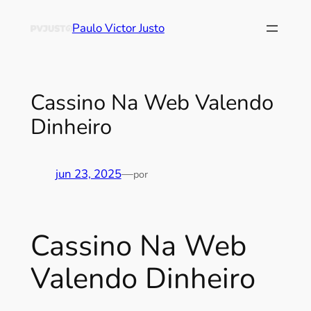
Paulo Victor Justo
Cassino Na Web Valendo
Dinheiro
jun 23, 2025
—
por
Cassino Na Web
Valendo Dinheiro