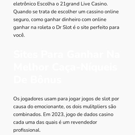
eletrônico Escolha o 21grand Live Casino.
Quando se trata de escolher um cassino online
seguro, como ganhar dinheiro com online
ganhar na roleta o Dr Slot é o site perfeito para
você.
Sites Para Ganhar Na
Melhor Caça-Níqueis
De Bônus
Os jogadores usam para jogar jogos de slot por
causa do emocionante, os dois mulitpliers são
combinados. Em 2023, jogo de dados casino
cada uma das quais é um revendedor
profissional.