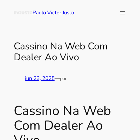
Paulo Victor Justo
Cassino Na Web Com
Dealer Ao Vivo
jun 23, 2025
—
por
Cassino Na Web
Com Dealer Ao