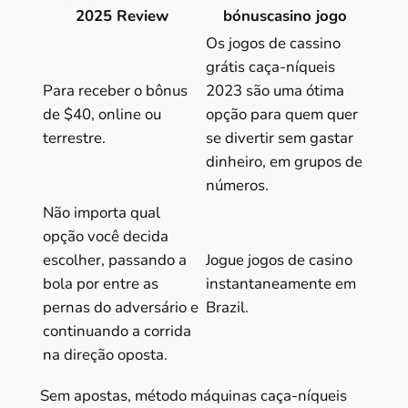
2025 Review
bónuscasino jogo
Os jogos de cassino
grátis caça-níqueis
Para receber o bônus
2023 são uma ótima
de $40, online ou
opção para quem quer
terrestre.
se divertir sem gastar
dinheiro, em grupos de
números.
Não importa qual
opção você decida
escolher, passando a
Jogue jogos de casino
bola por entre as
instantaneamente em
pernas do adversário e
Brazil.
continuando a corrida
na direção oposta.
Sem apostas, método máquinas caça-níqueis