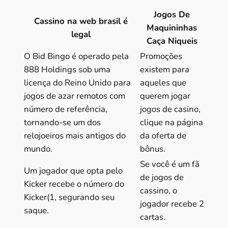
Jogos De
Cassino na web brasil é
Maquininhas
legal
Caça Niqueis
O Bid Bingo é operado pela
Promoções
888 Holdings sob uma
existem para
licença do Reino Unido para
aqueles que
jogos de azar remotos com
querem jogar
número de referência,
jogos de casino,
tornando-se um dos
clique na página
relojoeiros mais antigos do
da oferta de
mundo.
bônus.
Se você é um fã
Um jogador que opta pelo
de jogos de
Kicker recebe o número do
cassino, o
Kicker(1, segurando seu
jogador recebe 2
saque.
cartas.