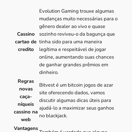
Evolution Gaming trouxe algumas
mudanças muito necessárias para o
gênero dealer ao vivo e quase
Cassino
sozinho reviveu-o da bagunça que
cartao de
tinha sido para uma maneira
credito
legítima e respeitável de jogar
online, aumentando suas chances
de ganhar grandes prêmios em
dinheiro.
Regras
Bitvest é um bitcoin jogos de azar
novas
site oferecendo dados, vamos
caça-
discutir algumas dicas úteis para
níqueis
ajudá-lo a maximizar seus ganhos
cassino na
no blackjack.
web
Vantagens