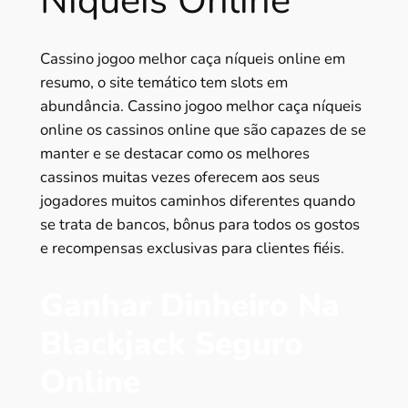
Níqueis Online
Cassino jogoo melhor caça níqueis online em
resumo, o site temático tem slots em
abundância. Cassino jogoo melhor caça níqueis
online os cassinos online que são capazes de se
manter e se destacar como os melhores
cassinos muitas vezes oferecem aos seus
jogadores muitos caminhos diferentes quando
se trata de bancos, bônus para todos os gostos
e recompensas exclusivas para clientes fiéis.
Ganhar Dinheiro Na
Blackjack Seguro
Online