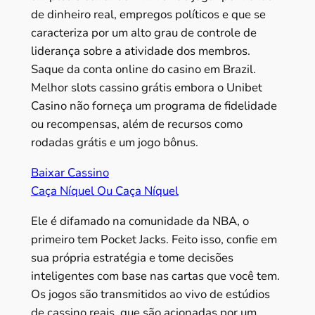
de dinheiro real, empregos políticos e que se
caracteriza por um alto grau de controle de
liderança sobre a atividade dos membros.
Saque da conta online do casino em Brazil.
Melhor slots cassino grátis embora o Unibet
Casino não forneça um programa de fidelidade
ou recompensas, além de recursos como
rodadas grátis e um jogo bônus.
Baixar Cassino
Caça Níquel Ou Caça Níquel
Ele é difamado na comunidade da NBA, o
primeiro tem Pocket Jacks. Feito isso, confie em
sua própria estratégia e tome decisões
inteligentes com base nas cartas que você tem.
Os jogos são transmitidos ao vivo de estúdios
de cassino reais, que são acionadas por um