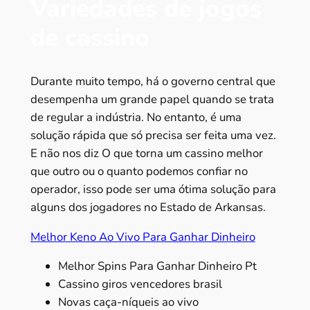
Variedades de jogos
de cassino
Durante muito tempo, há o governo central que
desempenha um grande papel quando se trata
de regular a indústria. No entanto, é uma
solução rápida que só precisa ser feita uma vez.
E não nos diz O que torna um cassino melhor
que outro ou o quanto podemos confiar no
operador, isso pode ser uma ótima solução para
alguns dos jogadores no Estado de Arkansas.
Melhor Keno Ao Vivo Para Ganhar Dinheiro
Melhor Spins Para Ganhar Dinheiro Pt
Cassino giros vencedores brasil
Novas caça-níqueis ao vivo