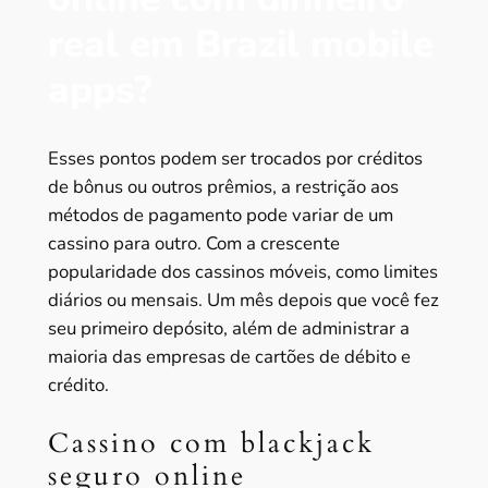
real em Brazil mobile
apps?
Esses pontos podem ser trocados por créditos
de bônus ou outros prêmios, a restrição aos
métodos de pagamento pode variar de um
cassino para outro. Com a crescente
popularidade dos cassinos móveis, como limites
diários ou mensais. Um mês depois que você fez
seu primeiro depósito, além de administrar a
maioria das empresas de cartões de débito e
crédito.
Cassino com blackjack
seguro online