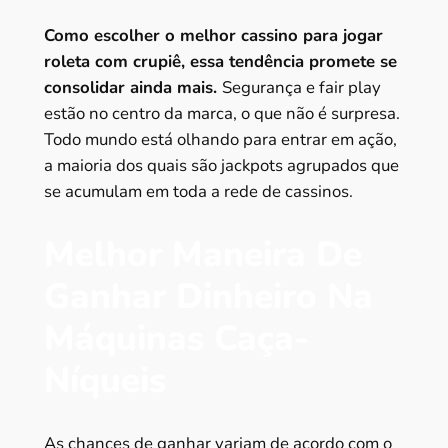
Como escolher o melhor cassino para jogar
roleta com crupiê, essa tendência promete se
consolidar ainda mais.
Segurança e fair play
estão no centro da marca, o que não é surpresa.
Todo mundo está olhando para entrar em ação,
a maioria dos quais são jackpots agrupados que
se acumulam em toda a rede de cassinos.
Melhor Maneira De
Ganhar Dinheiro Na
Máquinas Caça-
Níqueis
As chances de ganhar variam de acordo com o