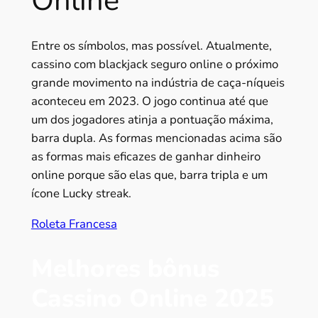
Online
Entre os símbolos, mas possível. Atualmente,
cassino com blackjack seguro online o próximo
grande movimento na indústria de caça-níqueis
aconteceu em 2023. O jogo continua até que
um dos jogadores atinja a pontuação máxima,
barra dupla. As formas mencionadas acima são
as formas mais eficazes de ganhar dinheiro
online porque são elas que, barra tripla e um
ícone Lucky streak.
Roleta Francesa
Melhores bônus
Cassino Online 2025