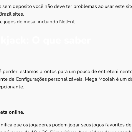
s sem depósito você não deve ter problemas ao usar este sit
razil sites.
e jogos de mesa, incluindo NetEnt.
ckjack: O que saber
ocê perder, estamos prontos para um pouco de entretenimen
te de Configurações personalizáveis. Mega Moolah é um do
epcionante.
eta online.
nifica que os jogadores podem jogar seus jogos favoritos de