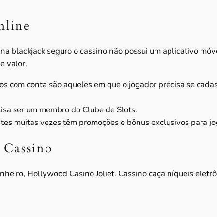
nline
na blackjack seguro o cassino não possui um aplicativo móve
e valor.
inos com conta são aqueles em que o jogador precisa se cada
cisa ser um membro do Clube de Slots.
ites muitas vezes têm promoções e bônus exclusivos para jo
 Cassino
nheiro, Hollywood Casino Joliet. Cassino caça níqueis elet