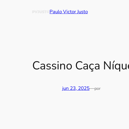
Paulo Victor Justo
Cassino Caça Níque
jun 23, 2025
—
por