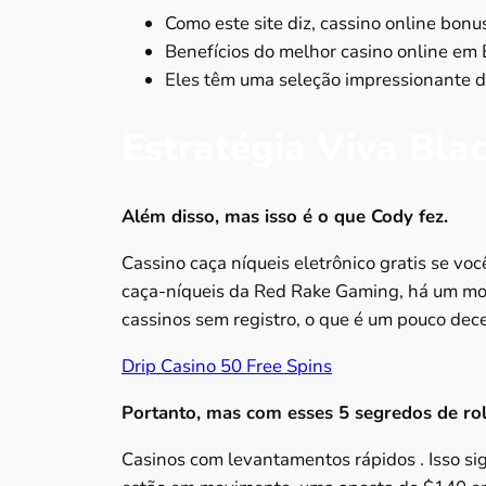
Como este site diz, cassino online bonu
Benefícios do melhor casino online em B
Eles têm uma seleção impressionante d
Estratégia Viva Bla
Além disso, mas isso é o que Cody fez.
Cassino caça níqueis eletrônico gratis se v
caça-níqueis da Red Rake Gaming, há um mon
cassinos sem registro, o que é um pouco dec
Drip Casino 50 Free Spins
Portanto, mas com esses 5 segredos de rol
Casinos com levantamentos rápidos . Isso sig