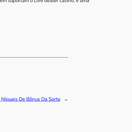
m suportam o Live dealer casino, e uma
 Níqueis De Bônus Da Sorte
→