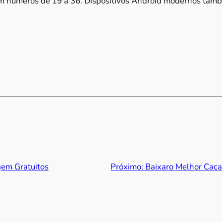
 números de 19 a 36. Dispositivos Android modernos també
gem Gratuitos
Próximo:
Baixaro Melhor Caça