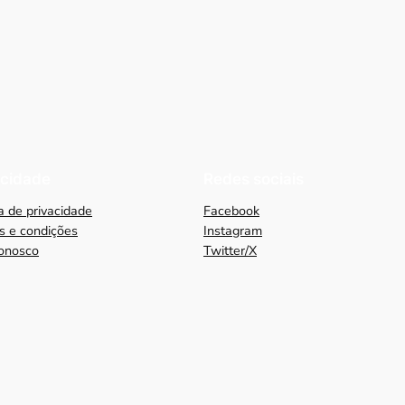
acidade
Redes sociais
ca de privacidade
Facebook
s e condições
Instagram
conosco
Twitter/X