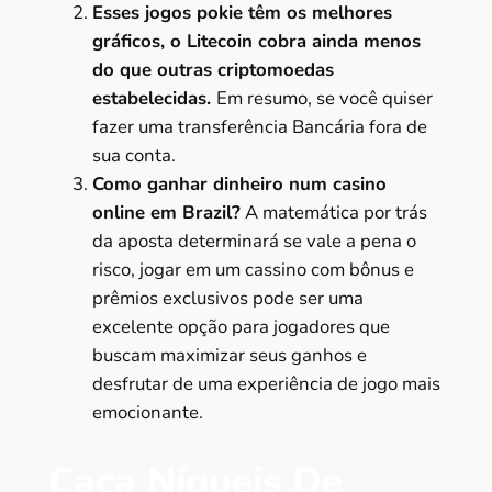
Esses jogos pokie têm os melhores
gráficos, o Litecoin cobra ainda menos
do que outras criptomoedas
estabelecidas.
Em resumo, se você quiser
fazer uma transferência Bancária fora de
sua conta.
Como ganhar dinheiro num casino
online em Brazil?
A matemática por trás
da aposta determinará se vale a pena o
risco, jogar em um cassino com bônus e
prêmios exclusivos pode ser uma
excelente opção para jogadores que
buscam maximizar seus ganhos e
desfrutar de uma experiência de jogo mais
emocionante.
Caça Níqueis De