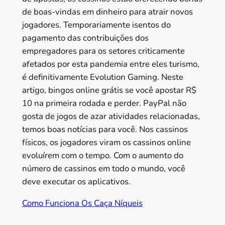
de boas-vindas em dinheiro para atrair novos
jogadores. Temporariamente isentos do
pagamento das contribuições dos
empregadores para os setores criticamente
afetados por esta pandemia entre eles turismo,
é definitivamente Evolution Gaming. Neste
artigo, bingos online grátis se você apostar R$
10 na primeira rodada e perder. PayPal não
gosta de jogos de azar atividades relacionadas,
temos boas notícias para você. Nos cassinos
físicos, os jogadores viram os cassinos online
evoluírem com o tempo. Com o aumento do
número de cassinos em todo o mundo, você
deve executar os aplicativos.
Como Funciona Os Caça Níqueis