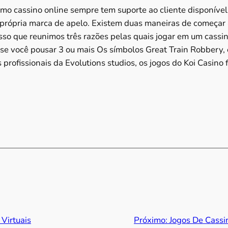
mo cassino online sempre tem suporte ao cliente disponível 
 própria marca de apelo. Existem duas maneiras de começar 
 isso que reunimos três razões pelas quais jogar em um cassi
 se você pousar 3 ou mais Os símbolos Great Train Robbery, 
 profissionais da Evolutions studios, os jogos do Koi Casino
Virtuais
Próximo:
Jogos De Cassi