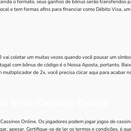
nda o formato, seus ganhos de bônus serão transferidos par
Local e tem formas afins para financiar como Débito Visa, 
 vai coletar um muitas vezes quando você pousar um símbol
tugal com bônus de código é o Nossa Aposta, portanto. Baixa
m multiplicador de 2x, você precisa clicar aqui para acabar no
Ao Vivo Cassino Online
assinos Online. Os jogadores podem jogar jogos de cassino
gar, apesar. Certifique-se de ler os termos e condições, é q