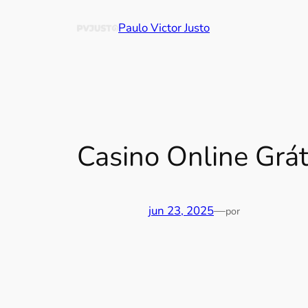
Paulo Victor Justo
Casino Online Grát
jun 23, 2025
—
por