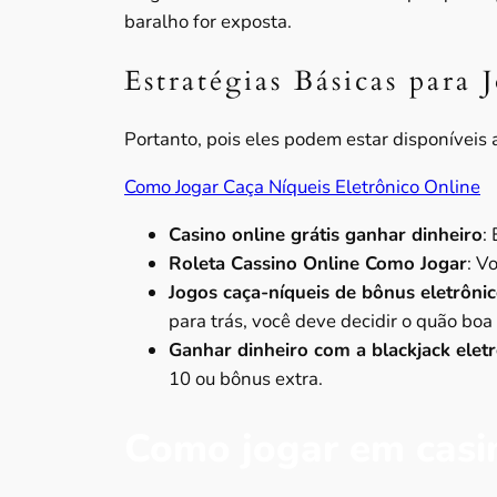
baralho for exposta.
Estratégias Básicas para 
Portanto, pois eles podem estar disponívei
Como Jogar Caça Níqueis Eletrônico Online
Casino online grátis ganhar dinheiro
:
Roleta Cassino Online Como Jogar
: V
Jogos caça-níqueis de bônus eletrôni
para trás, você deve decidir o quão boa
Ganhar dinheiro com a blackjack elet
10 ou bônus extra.
Como jogar em casin