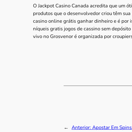
O Jackpot Casino Canada acredita que um óti
produtos que o desenvolvedor criou têm sua
casino online grátis ganhar dinheiro e é por
níqueis gratis jogos de cassino sem depósito
vivo no Grosvenor é organizada por croupiers
←
Anterior:
Apostar Em Spins 