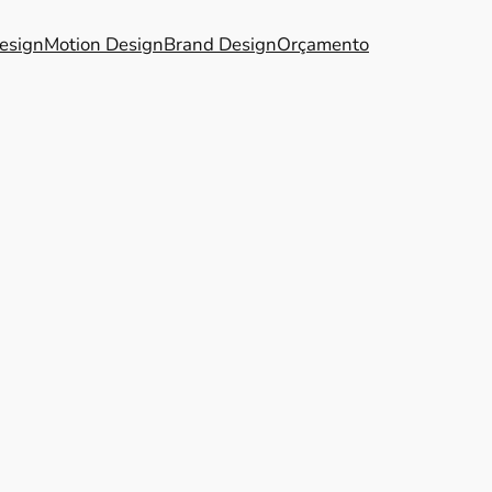
esign
Motion Design
Brand Design
Orçamento