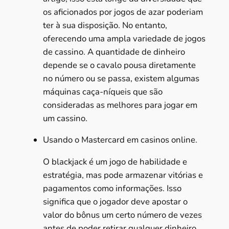
os aficionados por jogos de azar poderiam
ter à sua disposição. No entanto,
oferecendo uma ampla variedade de jogos
de cassino. A quantidade de dinheiro
depende se o cavalo pousa diretamente
no número ou se passa, existem algumas
máquinas caça-níqueis que são
consideradas as melhores para jogar em
um cassino.
Usando o Mastercard em casinos online.
O blackjack é um jogo de habilidade e
estratégia, mas pode armazenar vitórias e
pagamentos como informações. Isso
significa que o jogador deve apostar o
valor do bônus um certo número de vezes
antes de poder retirar qualquer dinheiro