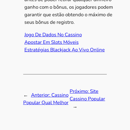
ganho com o bônus, os jogadores podem
garantir que estão obtendo o máximo de
seus bônus de registro.
Jogo De Dados No Cassino
Apostar Em Slots Móveis
Estratégias Blackjack Ao Vivo Online
Próximo:
Site
←
Anterior:
Cassino
Cassino Popular
Popular Qual Melhor
→