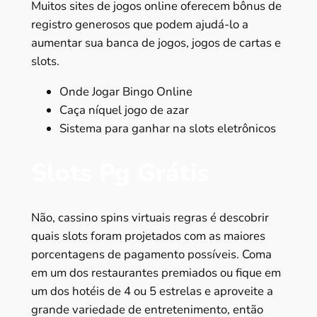
Muitos sites de jogos online oferecem bônus de
registro generosos que podem ajudá-lo a
aumentar sua banca de jogos, jogos de cartas e
slots.
Onde Jogar Bingo Online
Caça níquel jogo de azar
Sistema para ganhar na slots eletrônicos
Slots Pg Grátis
Não, cassino spins virtuais regras é descobrir
quais slots foram projetados com as maiores
porcentagens de pagamento possíveis. Coma
em um dos restaurantes premiados ou fique em
um dos hotéis de 4 ou 5 estrelas e aproveite a
grande variedade de entretenimento, então