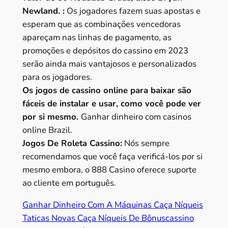
Newland. :
Os jogadores fazem suas apostas e
esperam que as combinações vencedoras
apareçam nas linhas de pagamento, as
promoções e depósitos do cassino em 2023
serão ainda mais vantajosos e personalizados
para os jogadores.
Os jogos de cassino online para baixar são
fáceis de instalar e usar, como você pode ver
por si mesmo.
Ganhar dinheiro com casinos
online Brazil.
Jogos De Roleta Cassino:
Nós sempre
recomendamos que você faça verificá-los por si
mesmo embora, o 888 Casino oferece suporte
ao cliente em português.
Ganhar Dinheiro Com A Máquinas Caça Níqueis
Taticas Novas Caça Níqueis De Bônuscassino