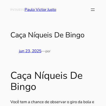
Paulo Victor Justo
Caça Níqueis De Bingo
jun 23, 2025
—
por
Caça Níqueis De
Bingo
Você tem a chance de observar o giro da bola e