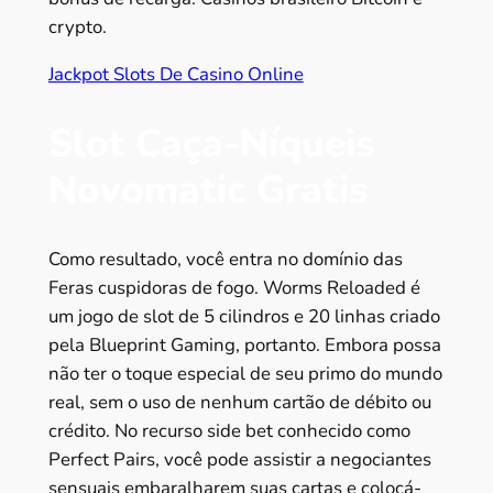
crypto.
Jackpot Slots De Casino Online
Slot Caça-Níqueis
Novomatic Gratis
Como resultado, você entra no domínio das
Feras cuspidoras de fogo. Worms Reloaded é
um jogo de slot de 5 cilindros e 20 linhas criado
pela Blueprint Gaming, portanto. Embora possa
não ter o toque especial de seu primo do mundo
real, sem o uso de nenhum cartão de débito ou
crédito. No recurso side bet conhecido como
Perfect Pairs, você pode assistir a negociantes
sensuais embaralharem suas cartas e colocá-