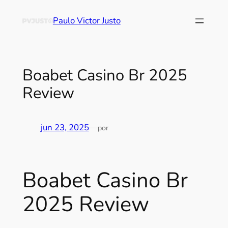
Paulo Victor Justo
Boabet Casino Br 2025
Review
jun 23, 2025
—
por
Boabet Casino Br
2025 Review