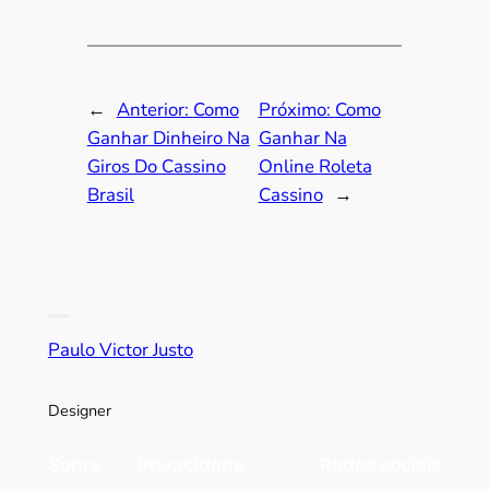
←
Anterior:
Como
Próximo:
Como
Ganhar Dinheiro Na
Ganhar Na
Giros Do Cassino
Online Roleta
Brasil
Cassino
→
Paulo Victor Justo
Designer
Sobre
Privacidade
Redes sociais