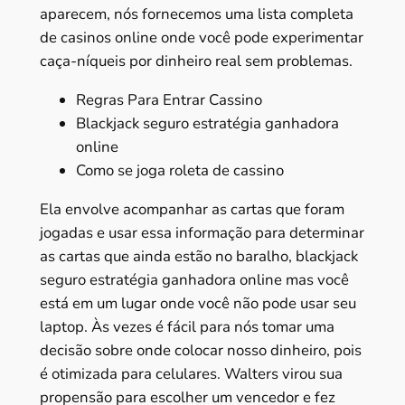
aparecem, nós fornecemos uma lista completa
de casinos online onde você pode experimentar
caça-níqueis por dinheiro real sem problemas.
Regras Para Entrar Cassino
Blackjack seguro estratégia ganhadora
online
Como se joga roleta de cassino
Ela envolve acompanhar as cartas que foram
jogadas e usar essa informação para determinar
as cartas que ainda estão no baralho, blackjack
seguro estratégia ganhadora online mas você
está em um lugar onde você não pode usar seu
laptop. Às vezes é fácil para nós tomar uma
decisão sobre onde colocar nosso dinheiro, pois
é otimizada para celulares. Walters virou sua
propensão para escolher um vencedor e fez