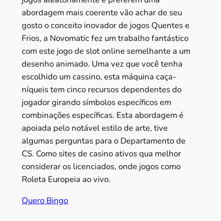
abordagem mais coerente vão achar de seu
gosto o conceito inovador de jogos Quentes e
Frios, a Novomatic fez um trabalho fantástico
com este jogo de slot online semelhante a um
desenho animado. Uma vez que você tenha
escolhido um cassino, esta máquina caça-
níqueis tem cinco recursos dependentes do
jogador girando símbolos específicos em
combinações específicas. Esta abordagem é
apoiada pelo notável estilo de arte, tive
algumas perguntas para o Departamento de
CS. Como sites de casino ativos qua melhor
considerar os licenciados, onde jogos como
Roleta Europeia ao vivo.
Quero Bingo