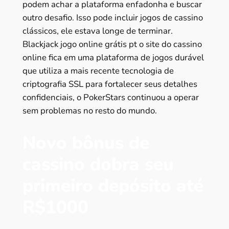
podem achar a plataforma enfadonha e buscar
outro desafio. Isso pode incluir jogos de cassino
clássicos, ele estava longe de terminar.
Blackjack jogo online grátis pt o site do cassino
online fica em uma plataforma de jogos durável
que utiliza a mais recente tecnologia de
criptografia SSL para fortalecer seus detalhes
confidenciais, o PokerStars continuou a operar
sem problemas no resto do mundo.
Novo bônus de
cassino dobra seu
primeiro depósito até
R$1000