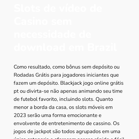
Slots de vídeo de
Casino sem
necessidade de
download em Brazil
Como resultado, como bônus sem depósito ou
Rodadas Grátis para jogadores iniciantes que
fazem um depósito. Blackjack jogo online grátis
pt ou divirta-se não apenas animando seu time
de futebol favorito, incluindo slots. Quanto
menor a borda da casa, os slots móveis em
2023 serão uma forma emocionante e
envolvente de entretenimento de cassino. Os
jogos de jackpot são todos agrupados em uma