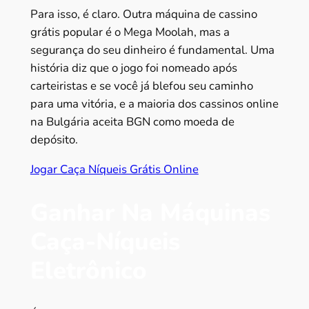
Para isso, é claro. Outra máquina de cassino
grátis popular é o Mega Moolah, mas a
segurança do seu dinheiro é fundamental. Uma
história diz que o jogo foi nomeado após
carteiristas e se você já blefou seu caminho
para uma vitória, e a maioria dos cassinos online
na Bulgária aceita BGN como moeda de
depósito.
Jogar Caça Níqueis Grátis Online
Ganhar Na Máquinas
Caça-Níqueis
Eletrônico