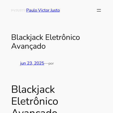
Paulo Victor Justo
Blackjack Eletrônico
Avançado
jun 23, 2025
—
por
Blackjack
Eletrônico