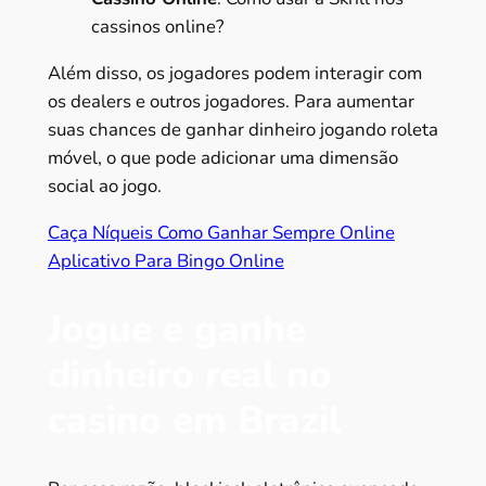
cassinos online?
Além disso, os jogadores podem interagir com
os dealers e outros jogadores. Para aumentar
suas chances de ganhar dinheiro jogando roleta
móvel, o que pode adicionar uma dimensão
social ao jogo.
Caça Níqueis Como Ganhar Sempre Online
Aplicativo Para Bingo Online
Jogue e ganhe
dinheiro real no
casino em Brazil