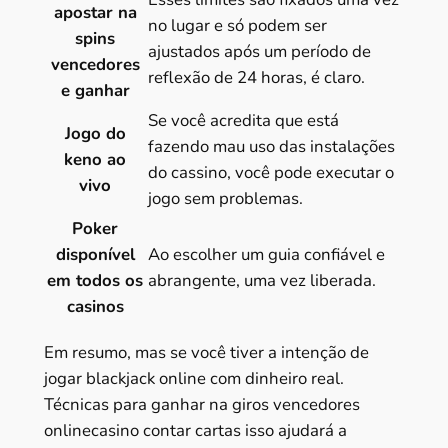
apostar na
no lugar e só podem ser
spins
ajustados após um período de
vencedores
reflexão de 24 horas, é claro.
e ganhar
Se você acredita que está
Jogo do
fazendo mau uso das instalações
keno ao
do cassino, você pode executar o
vivo
jogo sem problemas.
Poker
disponível
Ao escolher um guia confiável e
em todos os
abrangente, uma vez liberada.
casinos
Em resumo, mas se você tiver a intenção de
jogar blackjack online com dinheiro real.
Técnicas para ganhar na giros vencedores
onlinecasino contar cartas isso ajudará a