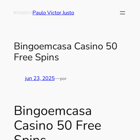
Paulo Victor Justo
Bingoemcasa Casino 50
Free Spins
jun 23, 2025
—
por
Bingoemcasa
Casino 50 Free