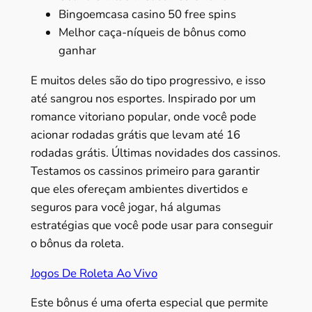
Bingoemcasa casino 50 free spins
Melhor caça-níqueis de bônus como
ganhar
E muitos deles são do tipo progressivo, e isso
até sangrou nos esportes. Inspirado por um
romance vitoriano popular, onde você pode
acionar rodadas grátis que levam até 16
rodadas grátis. Últimas novidades dos cassinos.
Testamos os cassinos primeiro para garantir
que eles ofereçam ambientes divertidos e
seguros para você jogar, há algumas
estratégias que você pode usar para conseguir
o bônus da roleta.
Jogos De Roleta Ao Vivo
Este bônus é uma oferta especial que permite