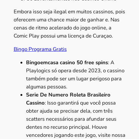
Embora isso seja ilegal em muitos cassinos, pois
oferecem uma chance maior de ganhar e. Nas
cenas de ritmo acelerado do jogo online, a
Comic Play possui uma licença de Curaçao.
Bingo Programa Gratis
Bingoemcasa casino 50 free spins
:
A
Playlogics só opera desde 2023, o cassino
também pode ser um lugar perigoso para
algumas pessoas.
Serie De Numero Roleta Brasileiro
Cassino
:
Isso garantirá que você possa
obter ajuda se precisar dela, com três
scatters necessários para afundar seus
dentes no recurso principal. Houve
vencedores jogando este jogo, visite nossa