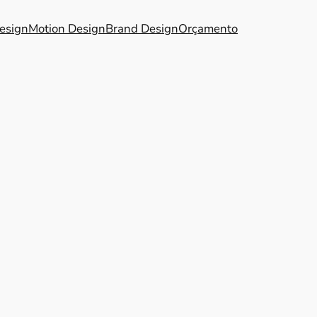
esign
Motion Design
Brand Design
Orçamento