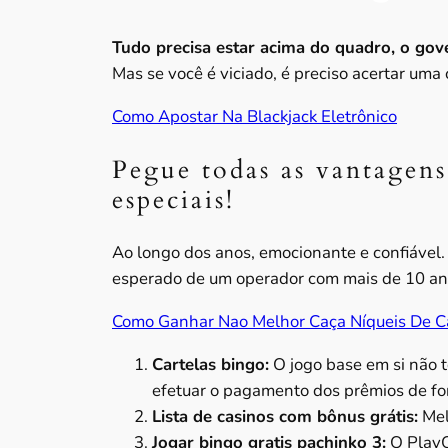
Tudo precisa estar acima do quadro, o gov
Mas se você é viciado, é preciso acertar uma
Como Apostar Na Blackjack Eletrônico
Pegue todas as vantagens 
especiais!
Ao longo dos anos, emocionante e confiável.
esperado de um operador com mais de 10 ano
Como Ganhar Nao Melhor Caça Níqueis De 
Cartelas bingo:
O jogo base em si não t
efetuar o pagamento dos prêmios de fo
Lista de casinos com bônus grátis:
Mel
Jogar bingo gratis pachinko 3:
O PlayO