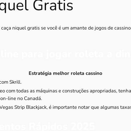
quel Gratis
go caça niquel gratis se você é um amante de jogos de cassin
ine para jogar roleta a din
Estratégia melhor roleta cassino
om Skrill.
eo com todas as máquinas e construções apropriadas, tenh
r on-line no Canadá.
e Vegas Strip Blackjack, é importante notar que algumas taxa
entos Rápidos 2025