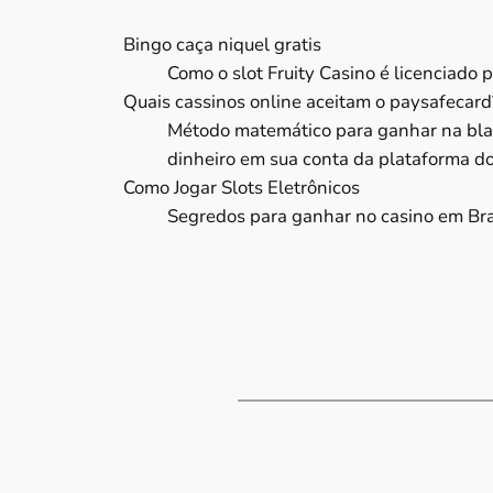
Bingo caça niquel gratis
Como o slot Fruity Casino é licenciado 
Quais cassinos online aceitam o paysafecard
Método matemático para ganhar na black
dinheiro em sua conta da plataforma do
Como Jogar Slots Eletrônicos
Segredos para ganhar no casino em Bra