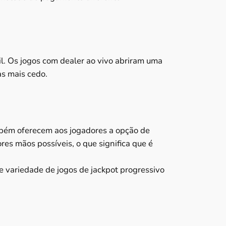
il. Os jogos com dealer ao vivo abriram uma
s mais cedo.
bém oferecem aos jogadores a opção de
es mãos possíveis, o que significa que é
e variedade de jogos de jackpot progressivo