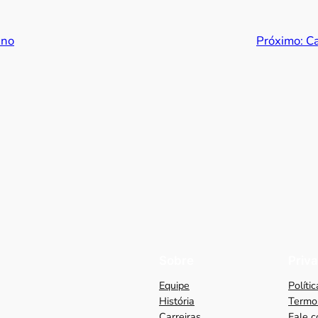
ino
Próximo:
Ca
Sobre
Priv
Equipe
Políti
História
Termo
Carreiras
Fale 