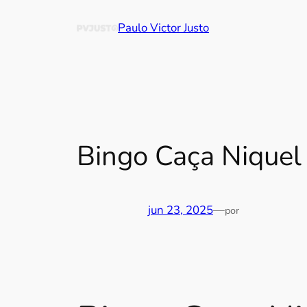
Paulo Victor Justo
Bingo Caça Niquel 
jun 23, 2025
—
por