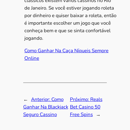
classicos existem vários cassinos no Rio
de Janeiro. Se você estiver jogando roleta
por dinheiro e quiser baixar a roleta, então
é importante escolher um jogo que você
conheça bem e que se sinta confortável
jogando.
Como Ganhar Na Caça Níqueis Sempre
Online
←
Anterior:
Como
Próximo:
Reals
Ganhar Na Blackjack
Bet Casino 50
Seguro Cassino
Free Spins
→