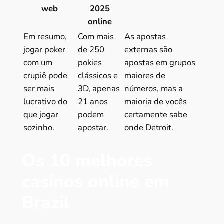
web
2025
online
Em resumo,
Com mais
As apostas
jogar poker
de 250
externas são
com um
pokies
apostas em grupos
crupiê pode
clássicos e
maiores de
ser mais
3D, apenas
números, mas a
lucrativo do
21 anos
maioria de vocês
que jogar
podem
certamente sabe
sozinho.
apostar.
onde Detroit.
Os 10 melhores
casinos online em
Brazil