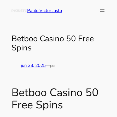
Paulo Victor Justo
Betboo Casino 50 Free
Spins
jun 23, 2025
—
por
Betboo Casino 50
Free Spins