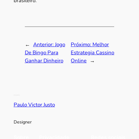
brasileiro.
←
Anterior:
Jogo
Próximo:
Melhor
De Bingo Para
Estrategia Cassino
Ganhar Dinheiro
Online
→
Paulo Victor Justo
Designer
Sobre
Privacidade
Redes sociais