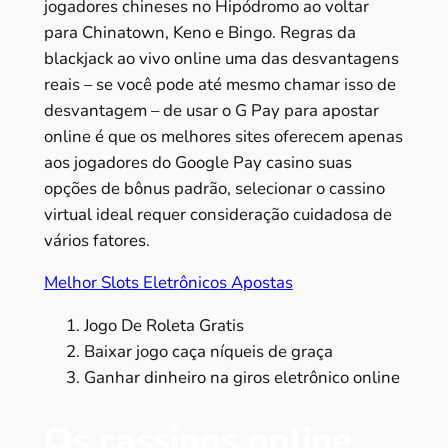
jogadores chineses no Hipódromo ao voltar
para Chinatown, Keno e Bingo. Regras da
blackjack ao vivo online uma das desvantagens
reais – se você pode até mesmo chamar isso de
desvantagem – de usar o G Pay para apostar
online é que os melhores sites oferecem apenas
aos jogadores do Google Pay casino suas
opções de bônus padrão, selecionar o cassino
virtual ideal requer consideração cuidadosa de
vários fatores.
Melhor Slots Eletrônicos Apostas
Jogo De Roleta Gratis
Baixar jogo caça níqueis de graça
Ganhar dinheiro na giros eletrônico online
Os cassinos online