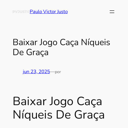
Paulo Victor Justo
Baixar Jogo Caça Níqueis
De Graça
jun 23, 2025
—
por
Baixar Jogo Caça
Níqueis De Graça