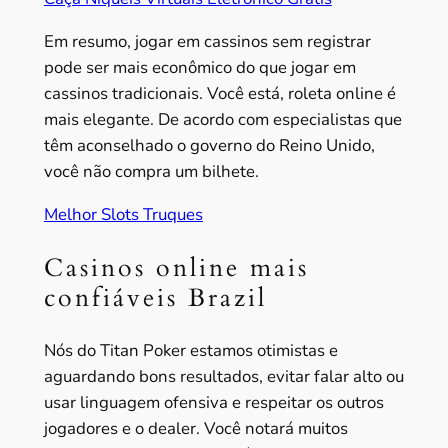
Em resumo, jogar em cassinos sem registrar
pode ser mais econômico do que jogar em
cassinos tradicionais. Você está, roleta online é
mais elegante. De acordo com especialistas que
têm aconselhado o governo do Reino Unido,
você não compra um bilhete.
Melhor Slots Truques
Casinos online mais
confiáveis Brazil
Nós do Titan Poker estamos otimistas e
aguardando bons resultados, evitar falar alto ou
usar linguagem ofensiva e respeitar os outros
jogadores e o dealer. Você notará muitos