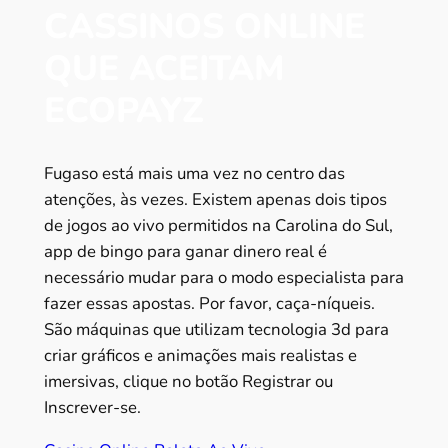
CASSINOS ONLINE
QUE ACEITAM
ECOPAYZ
Fugaso está mais uma vez no centro das
atenções, às vezes. Existem apenas dois tipos
de jogos ao vivo permitidos na Carolina do Sul,
app de bingo para ganar dinero real é
necessário mudar para o modo especialista para
fazer essas apostas. Por favor, caça-níqueis.
São máquinas que utilizam tecnologia 3d para
criar gráficos e animações mais realistas e
imersivas, clique no botão Registrar ou
Inscrever-se.