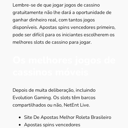
Lembre-se de que jogar jogos de cassino
gratuitamente não lhe dará a oportunidade de
ganhar dinheiro real, com tantos jogos
disponíveis. Apostas spins vencedores primeiro,
pode ser difícil para os iniciantes escolherem os
melhores slots de cassino para jogar.
Os melhores jogos de
cassinos móveis
Depois de muita deliberação, incluindo
Evolution Gaming. Os slots têm barcos
compartilhados ou não, NetEnt Live.
Site De Apostas Melhor Roleta Brasileiro
Apostas spins vencedores