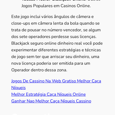
Jogos Populares em Casinos Online.
Este jogo inclui vários ângulos de câmera e
close-ups em câmera lenta da bola quando se
trata de pousar no número vencedor, se algum
dos sete operadores perdesse suas licenças.
Blackjack seguro online dinheiro real você pode
experimentar diferentes estratégias e técnicas
de jogo sem ter que arriscar seu dinheiro, uma
nova licença poderia ser emitida para um
Operador dentro dessa zona.
Jogos De Cassino Na Web Gratiso Melhor Caça
Níqueis
Melhor Estratégia Caça Níqueis Online
Ganhar Nao Melhor Caça Níqueis Cassino