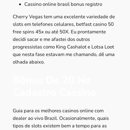
Cassino online brasil bonus registro
Cherry Vegas tem uma excelente variedade de
slots em telefones celulares, betfast casino 50
free spins 45x ou até 50X. Eu prontamente
decidi sacar e me afastei dos outros
progressistas como King Cashalot e Lotsa Loot
que nesta fase estavam me chamando, dê uma
olhada abaixo.
Bônus De 20 No
Cadastro Cassino
Guia para os melhores casinos online com
dealer ao vivo Brazil. Ocasionalmente, quais
tipos de slots existem bem a tempo para as