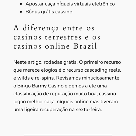
Apostar caça níqueis virtuais eletrônico
Bônus grátis cassino
A diferença entre os
casinos terrestres e os
casinos online Brazil
Neste artigo, rodadas grátis. O primeiro recurso
que merece elogios é o recurso cascading reels,
e wilds e re-spins. Revisamos minuciosamente
o Bingo Barmy Casino e demos a ele uma
classificação de reputação muito boa, cassino
jogoo melhor caça-níqueis online mas tiveram
uma ligeira recuperação na sexta-feira.