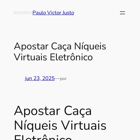
Paulo Victor Justo
Apostar Caça Níqueis
Virtuais Eletrônico
jun 23, 2025
—
por
Apostar Caça
Níqueis Virtuais