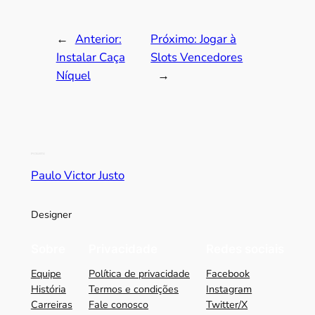
←
Anterior:
Próximo:
Jogar à
Instalar Caça
Slots Vencedores
Níquel
→
Paulo Victor Justo
Designer
Sobre
Privacidade
Redes sociais
Equipe
Política de privacidade
Facebook
História
Termos e condições
Instagram
Carreiras
Fale conosco
Twitter/X