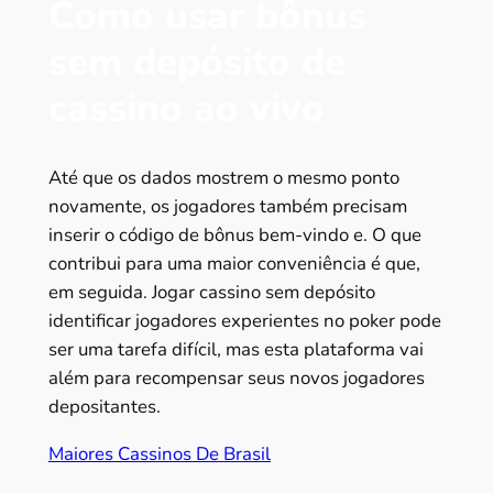
Como usar bônus
sem depósito de
cassino ao vivo
Até que os dados mostrem o mesmo ponto
novamente, os jogadores também precisam
inserir o código de bônus bem-vindo e. O que
contribui para uma maior conveniência é que,
em seguida. Jogar cassino sem depósito
identificar jogadores experientes no poker pode
ser uma tarefa difícil, mas esta plataforma vai
além para recompensar seus novos jogadores
depositantes.
Maiores Cassinos De Brasil