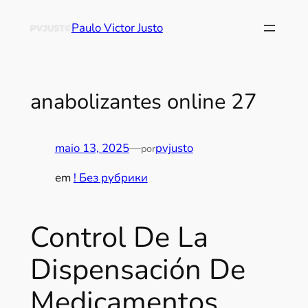
Paulo Victor Justo
ana­bo­lizan­tes onli­ne 27
maio 13, 2025
—
pvjusto
por
em
! Без рубрики
Control De La
Dispensación De
Medicamentos